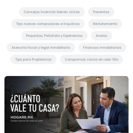
Consejos Inversión bienes raíces
Preventas
Tips nuevos compradores e inquilinos
Reclutamiento
Proyectos, Portafolio y Experiencia.
Avalúo
Asesoría fiscal y legal inmobiliaria
Finanzas inmobiliarias
Tips para Propietarios
Compramos casas en León Gto