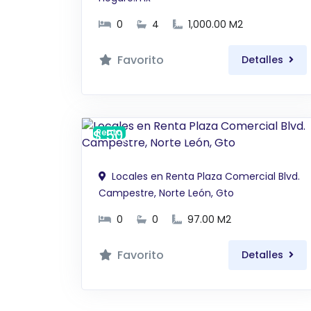
0
4
1,000.00 M2
Favorito
Detalles
$ 50,000 MXN
Renta
Locales en Renta Plaza Comercial Blvd.
Campestre, Norte León, Gto
0
0
97.00 M2
Favorito
Detalles