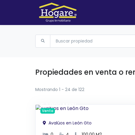
Buscar propiedad
Propiedades en venta o re
Mostrando 1 - 24 de 122
$ 1,800 MXN
Venta
Avalúos en León Gto
0
4
100.00 M2