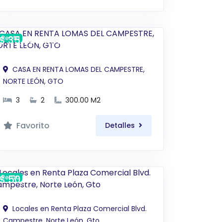
$ 35,000 MXN
Renta
CASA EN RENTA LOMAS DEL CAMPESTRE,
NORTE LEÓN, GTO
3
2
300.00 M2
Favorito
Detalles
$ 50,000 MXN
Renta
Locales en Renta Plaza Comercial Blvd.
Campestre, Norte León, Gto