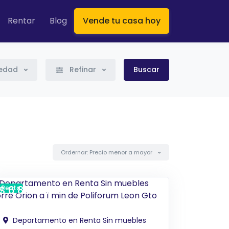
Rentar
Blog
Vende tu casa hoy
iedad
Refinar
Buscar
Ordernar: Precio menor a mayor
$ 6,800 MXN
Renta
Departamento en Renta Sin muebles