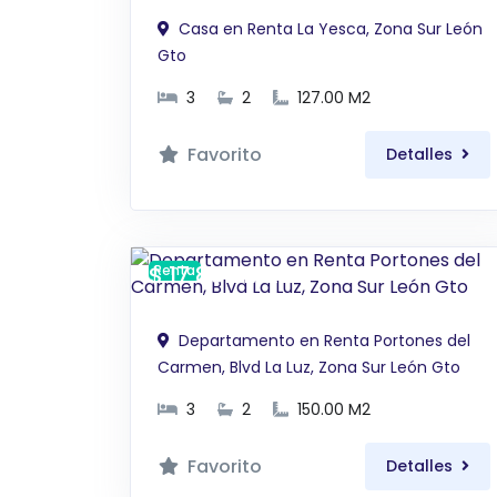
Casa en Renta La Yesca, Zona Sur León
Gto
3
2
127.00 M2
Favorito
Detalles
$ 17,800 MXN
Renta
Departamento en Renta Portones del
Carmen, Blvd La Luz, Zona Sur León Gto
3
2
150.00 M2
Favorito
Detalles