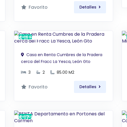
Favorito
Detalles
$ 11,500 MXN
Renta
Casa en Renta Cumbres de la Pradera
cerca del Fracc La Yesca, León Gto
3
2
85.00 M2
Favorito
Detalles
$ 17,800 MXN
Renta