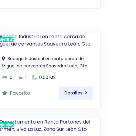
$ 11,500 MXN
Renta
Bodega Industrial en renta cerca de
Miguel de cervantes Saavedra León, Gto.
0
1
0.00 M2
Favorito
Detalles
$ 17,800 MXN
Renta