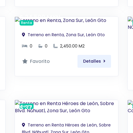
$ 24,500 MXN
Renta
Terreno en Renta, Zona Sur, León Gto
0
0
2,450.00 M2
Favorito
Detalles
$ 37,168 MXN
Renta
Terreno en Renta Héroes de León, Sobre
Blvd. Náhuatl, Zona Sur, León Gto