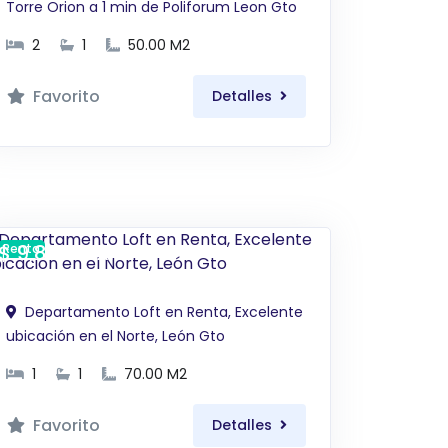
Torre Orion a 1 min de Poliforum Leon Gto
2
1
50.00 M2
Favorito
Detalles
$ 9,880 MXN
Renta
Departamento Loft en Renta, Excelente
ubicación en el Norte, León Gto
1
1
70.00 M2
Favorito
Detalles