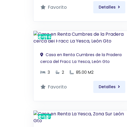
Favorito
Detalles
$ 11,500 MXN
Renta
Casa en Renta Cumbres de la Pradera
cerca del Fracc La Yesca, León Gto
3
2
85.00 M2
Favorito
Detalles
$ 14,800 MXN
Renta