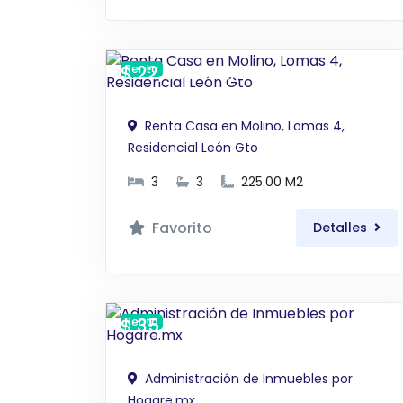
$ 22,000 MXN
Renta
Renta Casa en Molino, Lomas 4,
Residencial León Gto
3
3
225.00 M2
Favorito
Detalles
$ 35,000 MXN
Renta
Administración de Inmuebles por
Hogare.mx