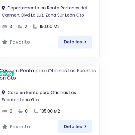
Departamento en Renta Portones del
Carmen, Blvd La Luz, Zona Sur León Gto
3
2
150.00 M2
Favorito
Detalles
$ 20,500 MXN
Renta
Casa en Renta para Oficinas Las
Fuentes Leon Gto
0
0
135.00 M2
Favorito
Detalles