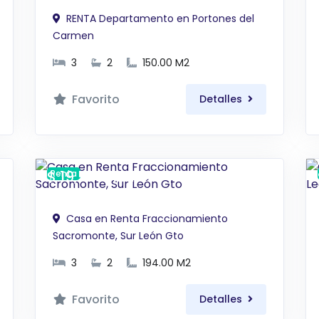
RENTA Departamento en Portones del
Carmen
3
2
150.00 M2
Favorito
Detalles
$ 19,500 MXN
Renta
Casa en Renta Fraccionamiento
Sacromonte, Sur León Gto
3
2
194.00 M2
Favorito
Detalles