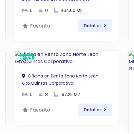
0
0
464.60 M2
Favorito
Detalles
$ 54,243 MXN
Renta
Oficina en Renta Zona Norte León
Gto,Quintas Corporativo.
0
8
197.25 M2
Favorito
Detalles