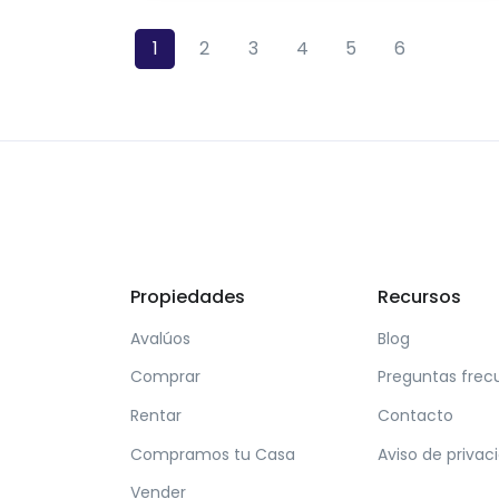
1
2
3
4
5
6
Propiedades
Recursos
Avalúos
Blog
Comprar
Preguntas frec
Rentar
Contacto
Compramos tu Casa
Aviso de privac
Vender