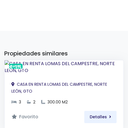
Propiedades similares
$ 35,000 MXN
Renta
CASA EN RENTA LOMAS DEL CAMPESTRE, NORTE
LEÓN, GTO
3
2
300.00 M2
Favorito
Detalles