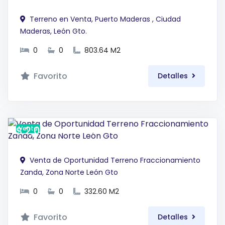
Terreno en Venta, Puerto Maderas , Ciudad
Maderas, León Gto.
0
0
803.64 M2
Favorito
Detalles
$ 2,028,860 MXN
Venta
Venta de Oportunidad Terreno Fraccionamiento
Zanda, Zona Norte León Gto
0
0
332.60 M2
Favorito
Detalles