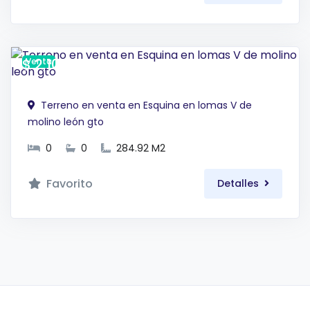
$ 2,108,408 MXN
Venta
Terreno en venta en Esquina en lomas V de
molino león gto
0
0
284.92 M2
Favorito
Detalles