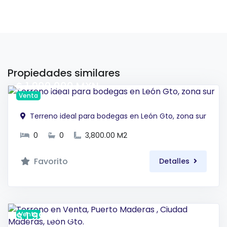
Propiedades similares
$ 1,900,000 MXN
Venta
Terreno ideal para bodegas en León Gto, zona sur
0
0
3,800.00 M2
Favorito
Detalles
$ 1,990,000 MXN
Venta